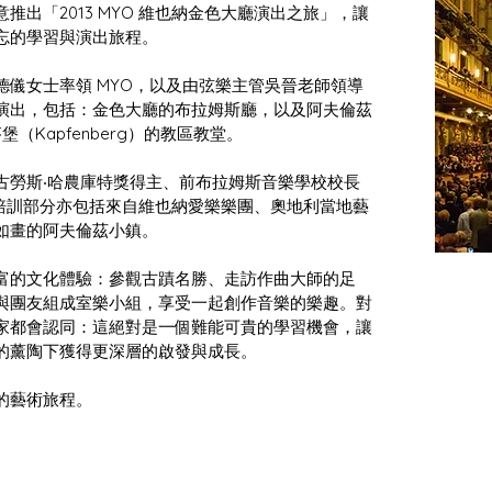
出「2013 MYO 維也納金色大廳演出之旅」，讓
忘的學習與演出旅程。
儀女士率領 MYO，以及由弦樂主管吳晉老師領導
演出，包括：金色大廳的布拉姆斯廳，以及阿夫倫茲
芬堡（Kapfenberg）的教區教堂。
古勞斯‧哈農庫特獎得主、前布拉姆斯音樂學校校長 
導。音樂培訓部分亦包括來自維也納愛樂樂團、奧地利當地藝
如畫的阿夫倫茲小鎮。
富的文化體驗：參觀古蹟名勝、走訪作曲大師的足
與團友組成室樂小組，享受一起創作音樂的樂趣。對
家都會認同：這絕對是一個難能可貴的學習機會，讓
的薰陶下獲得更深層的啟發與成長。
的藝術旅程。