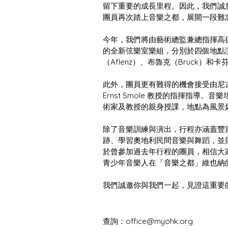
留下重要的成長里程。因此，我們誠意推
團員再次踏上音樂之都，展開一段難
今年，我們將由藝術總監兼總指揮高德
的全新弦樂室樂組，分別於四個地點
（Aflenz）、布魯克（Bruck）和卡
此外，團員更有難得的機會接受由尼
Ernst Smole 教授的指揮指
術家及教授的親身授課，地點為風景
除了音樂訓練與演出，行程亦涵蓋豐
跡、學習奧地利民間音樂與舞蹈，並
於曾參加過去年行程的團員，相信大
青少年音樂人在「音樂之都」維也納
我們誠邀你與我們一起，見證這重要
查詢：
office@myohk.org