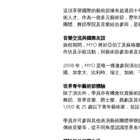
這項享譽國際的藝術節擁有超過四十
術人才。作為一個多元藝術節，歷年
團體、舞蹈學院及音樂組合參與，是
音樂交流與國際友誼
旅程期間，MYO 將於亞伯丁及蘇格
作坊及示範活動，與藝術節參加者及
2008 年，MYO 是唯一獲邀參與
國、加拿大、比利時、瑞士、加納、
世界青年藝術節體驗
除了演出外，學員亦有機會欣賞藝術
舞蹈、世界音樂、爵士樂、戲劇及其
1,000 名 25 歲以下青年藝術家，
學員亦可參與其他表演藝術團體舉辦
傳統音樂等，從不同角度認識世界各